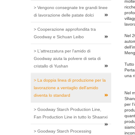
molte
ricch
> Vengono consegnate tre grandi linee
profo
di lavorazione delle patate dolci
villa
lavor
> Cooperazione approfondita tra
Nel 2
Goodway e Sichuan Leibo
autom
dell'
> L'attrezzatura per l'amido di
Mengz
Goodway aiuta la polvere di seta di
Tutto
cristallo di Yushan
Perta
una r
> La doppia linea di produzione per la
lavorazione a ventaglio dell'amido
Nel m
diventa lo standard
Shang
per l
> Goodway Starch Production Line,
produ
quant
Fan Production Line in tutto lo Shaanxi
produ
siamo
> Goodway Starch Processing
incon