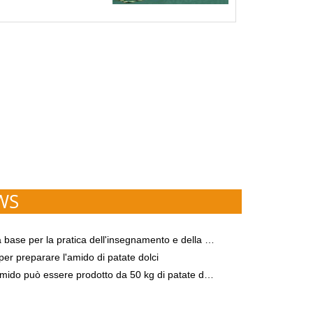
a di flusso: Goodway
 continuamente macchine
oduzione di fecola di patate
a m...
WS
ica dell'insegnamento e della ricerca della Henan Agricultural University nell'industria della manioca e della patata di NANYANG GOODWAY
 per preparare l'amido di patate dolci
può essere prodotto da 50 kg di patate dolci durante la processione?