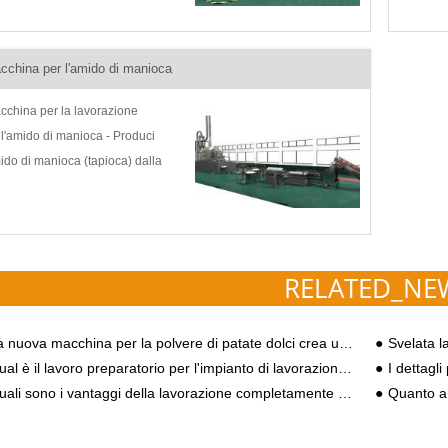
agramma di flusso: Goodway ha
diagramm
iluppato continuamente la
sviluppa
cchina per l'amido di patate
per la pr
cchina per l'amido di manioca
ci...
dal 1991 
cchina per la lavorazione
ll'amido di manioca - Produci
ido di manioca (tapioca) dalla
scrizione del processo di amido di
nioca fresca e diagramma di
usso: Goodway ha sviluppato
ntinuamente m...
RELATED_NE
nuova macchina per la polvere di patate dolci crea un tasso di estrazione dell'amido efficiente
Svelata la base per la prat
al è il lavoro preparatorio per l'impianto di lavorazione della farina di manioca?
I dettagli
li sono i vantaggi della lavorazione completamente automatizzata dell'amido di manioca?
Quanto amido 