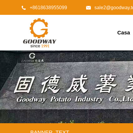
+8618638955099
sale2@goodway.t


Casa
BANNER_TEXT