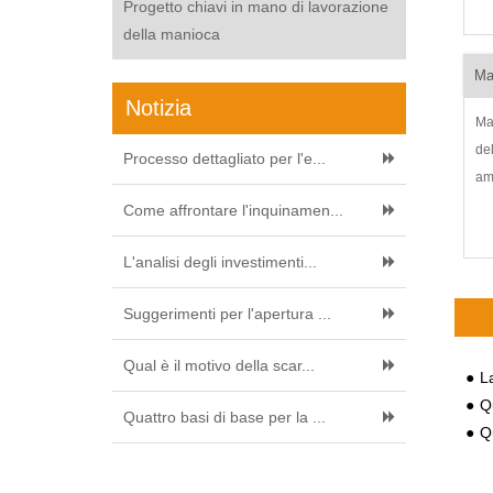
Progetto chiavi in mano di lavorazione
di
della manioca
sv
ma
Ma
dol
Notizia
Ma
de
Processo dettagliato per l'e...
am
de
Come affrontare l'inquinamen...
ma
fl
L'analisi degli investimenti...
co
Suggerimenti per l'apertura ...
Qual è il motivo della scar...
La 
Qu
Quattro basi di base per la ...
Qua