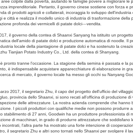
 aree colpite dalla povertà, aiutando le famiglie povere a migliorare le
ezza imprenditoriale. Pertanto, il governo cinese sostiene con forza e 
nda di prodotti agricoli e collaterali, incoraggia lo sviluppo dell'industri
ggi e città e realizza il modello unico di industria di trasformazione della
azione profonda dei vermicelli di patate dolci---vendita.
017, il governo della contea di Shaanxi Sanyang ha istituito un progetto 
atica dell'amido di patate dolci e produzione automatica di noodle. Il 
industria locale della piantagione di patate dolci e ha sostenuto la creazi
hu Tianjian Potato Industry Co., Ltd. della contea di Shanyang.
 è pronto tranne l'occasione. La stagione della semina è passata e la 
nto, è indispensabile acquistare apparecchiature di elaborazione in gra
icerca di mercato, il governo locale ha messo gli occhi su Nanyang G
arzo 2017, il segretario Zhu, il capo del progetto dell'ufficio del villaggi
luo, provincia dello Shaanxi, si sono recati all'officina di produzio
'ispezione delle attrezzature. La nostra azienda comprende che hanno 
zione. I piccoli produttori con qualifiche medie non possono produrre a
o stabilimento di 27 anni, Goodwin ha un produttore professionista di
zione di macchinari, in grado di produrre attrezzature che soddisfano le
 incontrati, l'altra parte ha mostrato una forte intenzione di cooperazio
tro, il segretario Zhu e altri sono tornati nello Shaanxi per svolgere il la