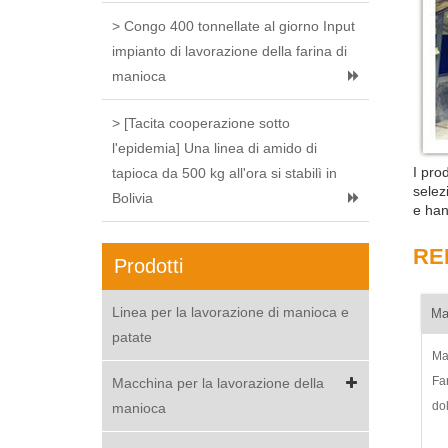
> Congo 400 tonnellate al giorno Input
impianto di lavorazione della farina di
manioca
> [Tacita cooperazione sotto
l'epidemia] Una linea di amido di
I pro
tapioca da 500 kg all'ora si stabilì in
selez
Bolivia
e han
RE
Prodotti
Linea per la lavorazione di manioca e
Ma
patate
Ma
Fa
Macchina per la lavorazione della
do
manioca
pa