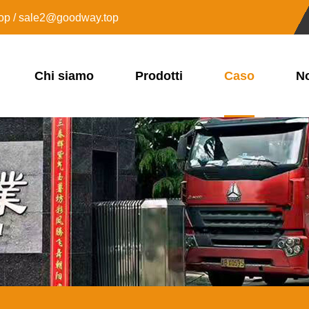
op / sale2@goodway.top
Chi siamo
Prodotti
Caso
No