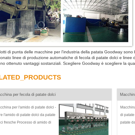
dotti di punta delle macchine per l'industria della patata Goodway sono
ionato linee di produzione automatiche di fecola di patate dolci e linee
no ottenuto vantaggi sostanziali. Scegliere Goodway è scegliere la qual
LATED_PRODUCTS
cchina per fecola di patate dolci
Macchina
cchina per l'amido di patate dolci -
Macchina
re l'amido di patate dolci da patate
di patate
lci fresche Processo di amido di
patate d
tate dolci Descrizione e
amido di