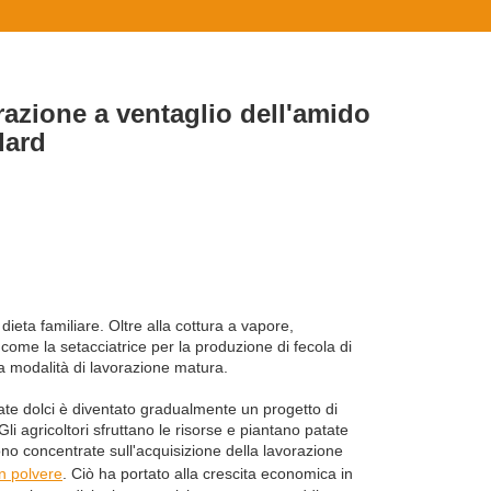
razione a ventaglio dell'amido
dard
dieta familiare. Oltre alla cottura a vapore,
o come la setacciatrice per la produzione di fecola di
una modalità di lavorazione matura.
tate dolci è diventato gradualmente un progetto di
li agricoltori sfruttano le risorse e piantano patate
sono concentrate sull'acquisizione della lavorazione
n polvere
. Ciò ha portato alla crescita economica in