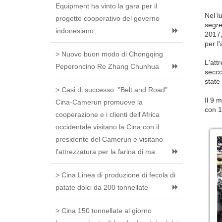
Equipment ha vinto la gara per il
Nel l
progetto cooperativo del governo
segre
indonesiano
2017,
per l
> Nuovo buon modo di Chongqing
L'att
Peperoncino Re Zhang Chunhua
secco
state
> Casi di successo: "Belt and Road"
Il 9 
Cina-Camerun promuove la
con 1
cooperazione e i clienti dell'Africa
occidentale visitano la Cina con il
presidente del Camerun e visitano
l'attrezzatura per la farina di ma
> Cina Linea di produzione di fecola di
patate dolci da 200 tonnellate
> Cina 150 tonnellate al giorno