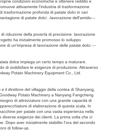
 proprie condizioni economiche e ottenere reddito e
promuove attivamente l'industria di trasformazione
a di trasformazione profonda di patate dolci in vari
 piantagione di patate dolci: -lavorazione dell'amido---
di riduzione della povertà di precisione: lavorazione
progetto ha inizialmente promosso lo sviluppo
one di un'impresa di lavorazione delle patate dolci ---
patata dolce impiega un certo tempo a maturare.
do di soddisfare le esigenze di produzione. Attraverso
oodway Potato Machinery Equipment Co., Ltd.
o e il direttore del villaggio della contea di Shanyang,
ne di Goodway Potato Machinery a Nanyang Fangcheng
bisogno di attrezzature con una grande capacità di
pparecchiature di elaborazione di questa scala. In
 macchine per patate con una vasta esperienza nella
 diverse esigenze dei clienti. La prima volta che ci
ne. Dopo aver inizialmente stabilito l'ora del secondo
voro di follow-up.