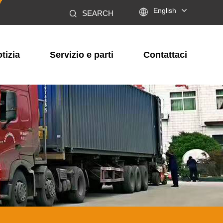

English
SEARCH
tizia
Servizio e parti
Contattaci