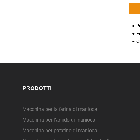
Prin
F
C
PRODOTTI
Macchina per la farina di manioca
Macchina per l'amido di manioca
Macchina per patatine di manioca