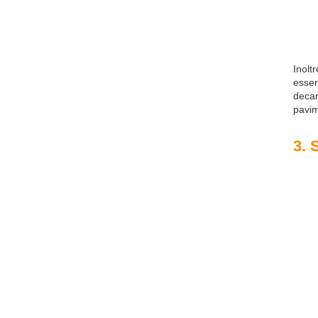
Inolt
esser
decan
pavim
3. 