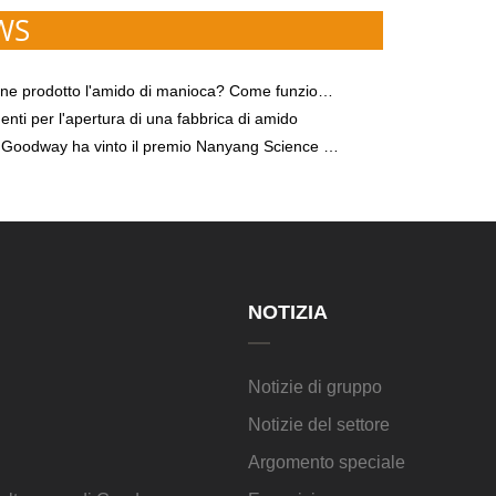
WS
'amido di manioca? Come funzionano le moderne apparecchiature per la lavorazione dell'amido di manioca?
nti per l'apertura di una fabbrica di amido
a vinto il premio Nanyang Science and Technology Innovation Top 100 Enterprises 2018
NOTIZIA
Notizie di gruppo
Notizie del settore
Argomento speciale