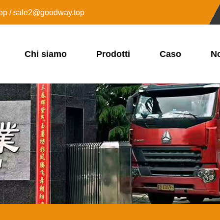
op / sale2@goodway.top
Chi siamo
Prodotti
Caso
No