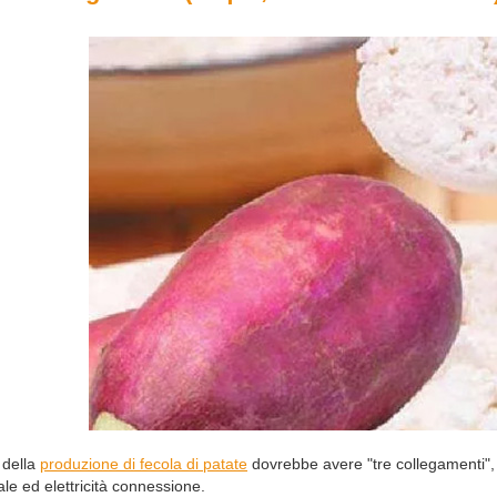
o della
produzione di fecola di patate
dovrebbe avere "tre collegamenti", 
ale ed elettricità connessione.