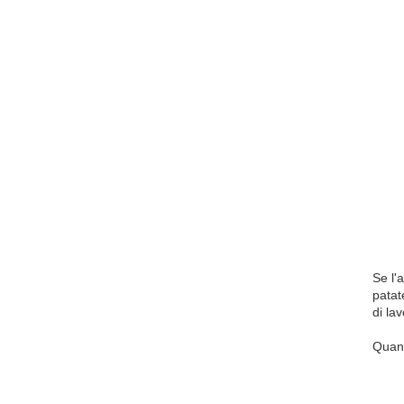
Se l'
patat
di la
Quant