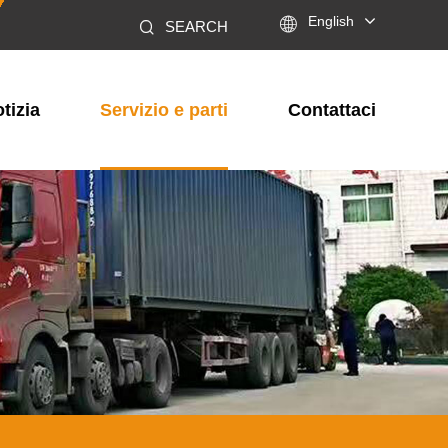

English
SEARCH
tizia
Servizio e parti
Contattaci