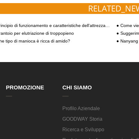
RELATED_NE
cipio di funzionamento e caratteristiche dell'attrezzatura per l'estrazione di proteine con essiccatore istantaneo della manioca
Come viene prodotto l
rantoio per elutriazione di troppopieno
Suggerime
he tipo di manioca è ricca di amido?
Nanyang Goodway h
PROMOZIONE
CHI SIAMO
Profilo Aziendale
GOODWAY Storia
Ricerca e Sviluppo