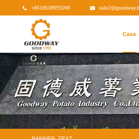
+8618638955099
sale2@goodway.t


Casa
BANNER_TEXT