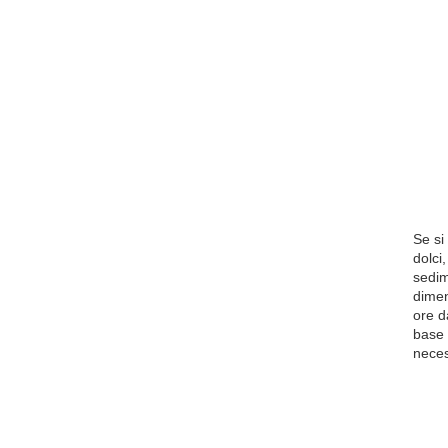
Se si
dolci
sedim
dimen
ore d
base 
neces