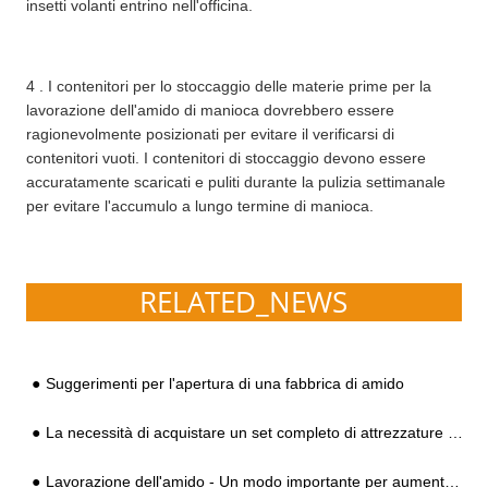
insetti volanti entrino nell'officina.
4 . I contenitori per lo stoccaggio delle materie prime per la
lavorazione dell'amido di manioca dovrebbero essere
ragionevolmente posizionati per evitare il verificarsi di
contenitori vuoti. I contenitori di stoccaggio devono essere
accuratamente scaricati e puliti durante la pulizia settimanale
per evitare l'accumulo a lungo termine di manioca.
RELATED_NEWS
Suggerimenti per l'apertura di una fabbrica di amido
La necessità di acquistare un set completo di attrezzature per la produzione di amido quando si investe e si costruisce una fabbrica
Lavorazione dell'amido - Un modo importante per aumentare il valore della manioca