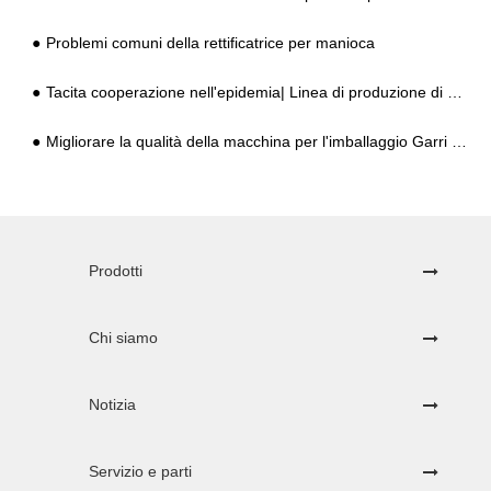
Problemi comuni della rettificatrice per manioca
Tacita cooperazione nell'epidemia| Linea di produzione di amido di manioca da 500 kg/h stabilita in Bolivia
Migliorare la qualità della macchina per l'imballaggio Garri renderà felici i clienti
Prodotti
Chi siamo
Notizia
Servizio e parti