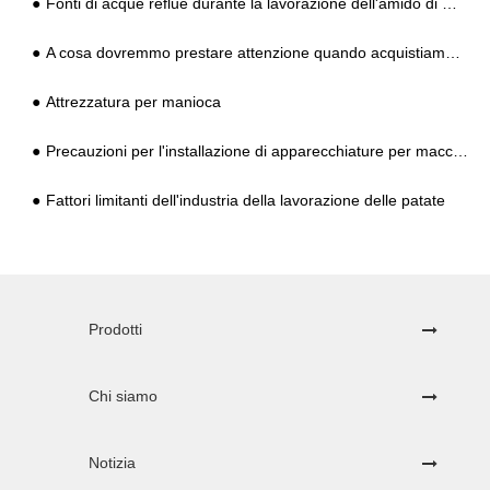
Fonti di acque reflue durante la lavorazione dell'amido di manioca e l'analisi della qualità dell'acqua e gli standard di scarico
A cosa dovremmo prestare attenzione quando acquistiamo apparecchiature per la lavorazione dell'amido di manioca?
Attrezzatura per manioca
Precauzioni per l'installazione di apparecchiature per macchine asciuga patate?
Fattori limitanti dell'industria della lavorazione delle patate
Prodotti
Chi siamo
Notizia