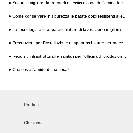
Scopri il migliore da tre modi di essiccazione dell'amido facilmente
Come conservare in sicurezza le patate dolci resistenti alle basse temperature nel freddo inverno?
La tecnologia e le apparecchiature di lavorazione migliorano efficacemente il processo di produzione della fecola di patate
Precauzioni per l'installazione di apparecchiature per macchine asciuga patate?
Requisiti infrastrutturali e sanitari per l'officina di produzione dell'impianto di lavorazione dell'amido di manioca
Che cos'è l'amido di manioca?
Prodotti
Chi siamo