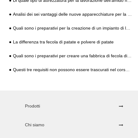
Di quale tipo di attrezzatura per la lavorazione dell'amido hanno bisogno i coltivatori per lavorare l'amido di patate dolci?
Analisi dei sei vantaggi delle nuove apparecchiature per la lavorazione dell'amido di patate dolci 2020
Quali sono i preparativi per la creazione di un impianto di lavorazione dell'amido?
La differenza tra fecola di patate e polvere di patate
Quali sono i preparativi per creare una fabbrica di fecola di patate dolci?
Questi tre requisiti non possono essere trascurati nel corso della lavorazione dell'amido di patate dolci
Prodotti
Chi siamo