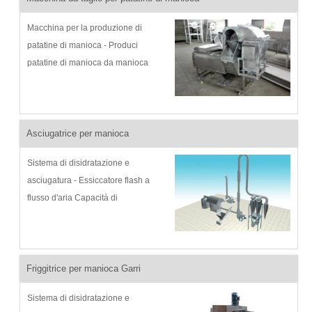
Macchina per la produzione di
patatine di manioca - Produci
patatine di manioca da manioca
fresca
Asciugatrice per manioca
Sistema di disidratazione e
asciugatura - Essiccatore flash a
flusso d'aria Capacità di
elaborazione: 100-2000 kg/ora
Ambito di applicazione: essiccazione
di amido di manioca e farina
Introduzione al prodotto: essiccatore
Friggitrice per manioca Garri
flash a flusso d'aria, essiccazio
Sistema di disidratazione e