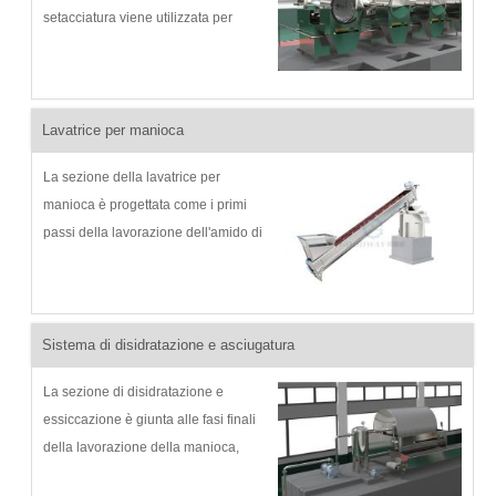
setacciatura viene utilizzata per
separare i residui fini (fibra)
dall'impasto di manioca, rimuovere i
residui, riservare e convogliare
l'impasto di manioca a...
Lavatrice per manioca
La sezione della lavatrice per
manioca è progettata come i primi
passi della lavorazione dell'amido di
manioca, della lavorazione della
farina di manioca e della lavorazione
del garri, quindi è molto importante
per il processo della manioca
Sistema di disidratazione e asciugatura
fresca...
La sezione di disidratazione e
essiccazione è giunta alle fasi finali
della lavorazione della manioca,
l'essiccatore sottovuoto può