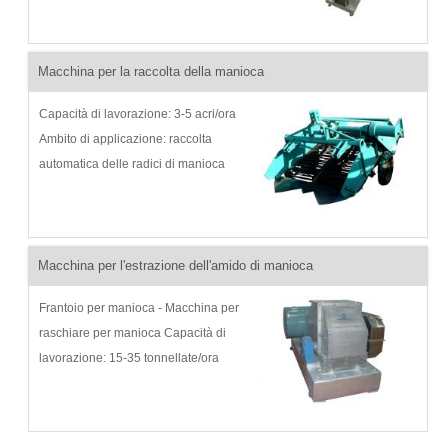
polvere grossolana in polvere fine
Introduzione al prodotto: fresatrice
per manioca, mugnaio per manioca
Macchina per la raccolta della manioca
...
Capacità di lavorazione: 3-5 acri/ora
Ambito di applicazione: raccolta
automatica delle radici di manioca
fresca Introduzione al prodotto:
macchina per la lavorazione della
manioca, macchina per la raccolta
della manioca, macchina per la
Macchina per l'estrazione dell'amido di manioca
raccolta della ma
Frantoio per manioca - Macchina per
raschiare per manioca Capacità di
lavorazione: 15-35 tonnellate/ora
Ambito di applicazione: frantumare la
manioca in liquame Introduzione al
prodotto: macchina per raspa per