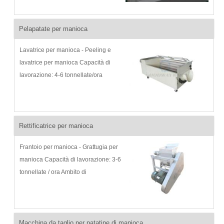
rimuovere quanta più umidità
possibile e l'essiccatore flash può
essiccare l'amido umido a bassa
Pelapatate per manioca
umidità...
Lavatrice per manioca - Peeling e
lavatrice per manioca Capacità di
lavorazione: 4-6 tonnellate/ora
Ambito di applicazione: Peeling e
lavaggio di manioca fresca
Introduzione al prodotto: Macchina
per la lavorazione della manioca,
Rettificatrice per manioca
cass...
Frantoio per manioca - Grattugia per
manioca Capacità di lavorazione: 3-6
tonnellate / ora Ambito di
applicazione: grattugiare la manioca
in liquame Introduzione al prodotto:
grattugia per manioca, grattugia per
manioca, manioca ...
Macchina da taglio per patatine di manioca