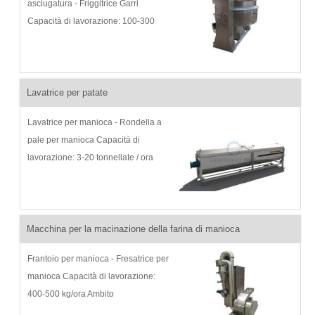
asciugatura - Friggitrice Garri
Capacità di lavorazione: 100-300
kg/ora Ambito di applicazione: frittura
o tostatura Garri Introduzione al
prodotto: friggitrice Garri, friggitrice
per manioca, friggitrice per manioca
Lavatrice per patate
...
Lavatrice per manioca - Rondella a
pale per manioca Capacità di
lavorazione: 3-20 tonnellate / ora
Ambito di applicazione: lavaggio
della manioca fresca per rimuovere
fango e sabbia superficiali
Introduzione al prodotto: macchina
Macchina per la macinazione della farina di manioca
per la lavorazione della
Frantoio per manioca - Fresatrice per
manioca Capacità di lavorazione:
400-500 kg/ora Ambito
dell'applicazione: macinazione della