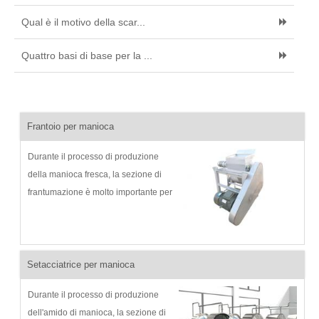
Qual è il motivo della scar...
Quattro basi di base per la ...
Frantoio per manioca
Durante il processo di produzione
della manioca fresca, la sezione di
frantumazione è molto importante per
la qualità dei prodotti finali, la
macchina per frantumare la manioca
per la lavorazione dell'amido può
frantumare la manioca lavata...
Setacciatrice per manioca
Durante il processo di produzione
dell'amido di manioca, la sezione di