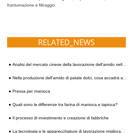
frantumazione e filtraggio.
RELATED_NEWS
Analisi del mercato cinese della lavorazione dell'amido nella seconda metà del 2020
Nella produzione dell'amido di patate dolci, cosa accadrà alle patate dolci?
Pressa per manioca
Quali sono le differenze tra farina di manioca e tapioca?
Il processo di investimento e creazione di fabbriche
La tecnologia e le apparecchiature di lavorazione migliorano efficacemente il processo di produzione della fecola di patate