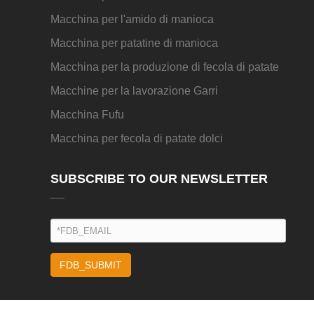
Macchina per l'amido di manioca
Macchina per patatine di manioca
Macchina per la produzione di fecola di patate
Macchine per la lavorazione Garri
Macchina Fufu
Macchina per fecola di patate dolci
SUBSCRIBE TO OUR NEWSLETTER
FDB_SUBMIT