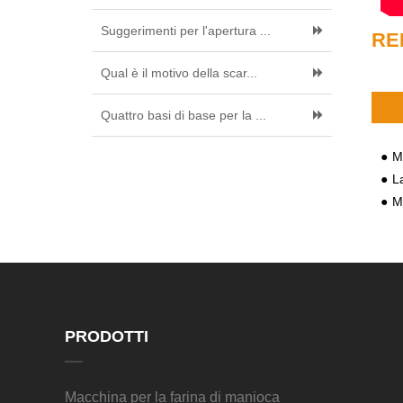
Suggerimenti per l'apertura ...
RE
Qual è il motivo della scar...
Quattro basi di base per la ...
Mi
L
Ma
PRODOTTI
Macchina per la farina di manioca