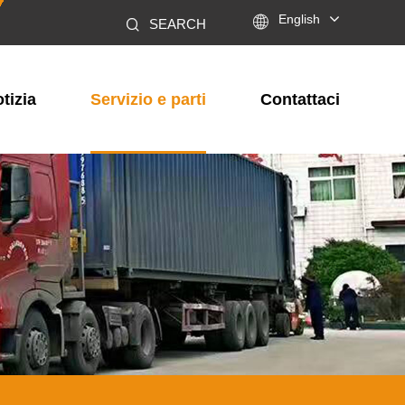

English
SEARCH
tizia
Servizio e parti
Contattaci