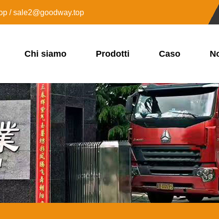
op / sale2@goodway.top
Chi siamo
Prodotti
Caso
No