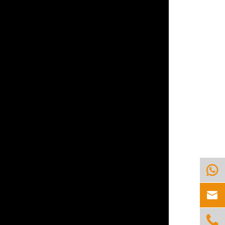


