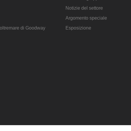
Notizie del settore
Argomento speciale
d'oltremare di Goodway
Esposizione