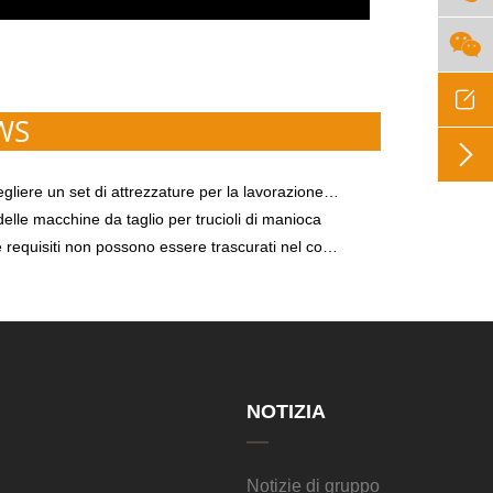


WS

 un set di attrezzature per la lavorazione dell'amido mature e pratiche?
elle macchine da taglio per trucioli di manioca
iti non possono essere trascurati nel corso della lavorazione dell'amido di patate dolci
NOTIZIA
Notizie di gruppo