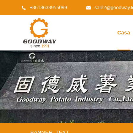
+8618638955099
sale2@goodway.t


Casa
BANNER_TEXT