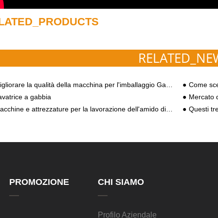
LATED_PRODUCTS
RELATED_NE
gliorare la qualità della macchina per l'imballaggio Garri renderà felici i clienti
Come scegliere
avatrice a gabbia
Mercato d
cchine e attrezzature per la lavorazione dell'amido di manioca professionale
Questi tre requis
PROMOZIONE
CHI SIAMO
Profilo Aziendale