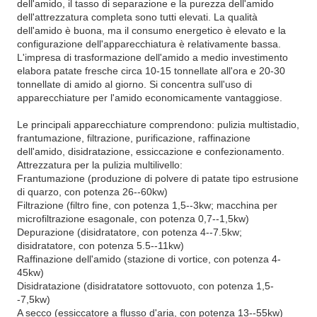
dell'amido, il tasso di separazione e la purezza dell'amido
dell'attrezzatura completa sono tutti elevati. La qualità
dell'amido è buona, ma il consumo energetico è elevato e la
configurazione dell'apparecchiatura è relativamente bassa.
L'impresa di trasformazione dell'amido a medio investimento
elabora patate fresche circa 10-15 tonnellate all'ora e 20-30
tonnellate di amido al giorno. Si concentra sull'uso di
apparecchiature per l'amido economicamente vantaggiose.
Le principali apparecchiature comprendono: pulizia multistadio,
frantumazione, filtrazione, purificazione, raffinazione
dell'amido, disidratazione, essiccazione e confezionamento.
Attrezzatura per la pulizia multilivello:
Frantumazione (produzione di polvere di patate tipo estrusione
di quarzo, con potenza 26--60kw)
Filtrazione (filtro fine, con potenza 1,5--3kw; macchina per
microfiltrazione esagonale, con potenza 0,7--1,5kw)
Depurazione (disidratatore, con potenza 4--7.5kw;
disidratatore, con potenza 5.5--11kw)
Raffinazione dell'amido (stazione di vortice, con potenza 4-
45kw)
Disidratazione (disidratatore sottovuoto, con potenza 1,5-
-7,5kw)
A secco (essiccatore a flusso d'aria, con potenza 13--55kw)