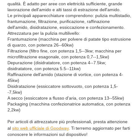
qualità. È adatto per aree con elettricità sufficiente, grande
lavorazione dell'amido e alti tassi di estrazione dell'amido.
Le principali apparecchiature comprendono: pulizia multistadio,
frantumazione, filtrazione, purificazione, raffinazione
dell'amido, disidratazione, essiccazione e confezionamento.
Attrezzatura per la pulizia multilivello:
Frantumazione (macchina per polvere di patate tipo estrusione
di quarzo, con potenza 26--60kw)
Filtrazione (filtro fine, con potenza 1,5--3kw; macchina per
microfiltrazione esagonale, con potenza 0,7--1,5kw)
Depurazione (disidratatore, con potenza 4--7.5kw;
disidratatore, con potenza 5.5--11kw)
Raffinazione dell'amido (stazione di vortice, con potenza 4-
45kw)
Disidratazione (essiccatore sottovuoto, con potenza 1,5-
-7,5kw)
A secco (essiccatore a flusso d'aria, con potenza 13--55kw)
Packaging (macchina confezionatrice automatica, con potenza
2,2kw)
Per articoli di attrezzature più professionali, presta attenzione
al
sito web ufficiale di Goodway
. Ti terremo aggiornato per farti
conoscere le informazioni sul dispositivo!