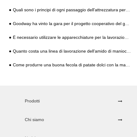
Quali sono i principi di ogni passaggio dell'attrezzatura per l'amido di patate dolci?
Goodway ha vinto la gara per il progetto cooperativo del governo indonesiano
È necessario utilizzare le apparecchiature per la lavorazione dell'amido Kudzu?
Quanto costa una linea di lavorazione dell'amido di manioca?
Come produrre una buona fecola di patate dolci con la macchina per la produzione di fecola di patate dolci
Prodotti
Chi siamo