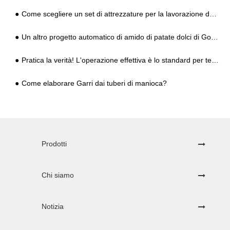
Come scegliere un set di attrezzature per la lavorazione dell'amido mature e pratiche?
Un altro progetto automatico di amido di patate dolci di Goodway è atterrato nella sua città natale di Henan
Pratica la verità! L'operazione effettiva è lo standard per testare la qualità delle apparecchiature per la lavorazione dell'amido!
Come elaborare Garri dai tuberi di manioca?
Prodotti
Chi siamo
Notizia