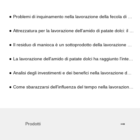
Problemi di inquinamento nella lavorazione della fecola di patate dolci nelle aree rurali e domanda di attrezzature e tecnologia
Attrezzatura per la lavorazione dell'amido di patate dolci: il principio di funzionamento dell'essiccatore ad aria pulsata
Il residuo di manioca è un sottoprodotto della lavorazione dell'amido di manioca
La lavorazione dell'amido di patate dolci ha raggiunto l'integrazione
Analisi degli investimenti e dei benefici nella lavorazione dell'amido di patate dolci
Come sbarazzarsi dell'influenza del tempo nella lavorazione dell'amido di manioca?
Prodotti