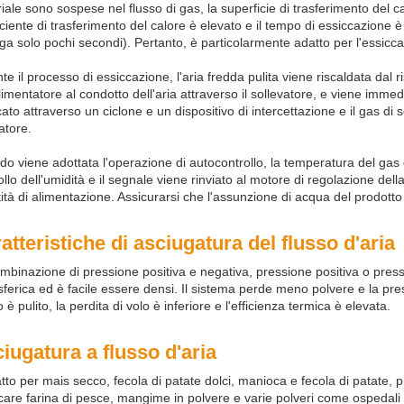
iale sono sospese nel flusso di gas, la superficie di trasferimento del ca
iciente di trasferimento del calore è elevato e il tempo di essiccazione è
ga solo pochi secondi). Pertanto, è particolarmente adatto per l'essiccaz
te il processo di essiccazione, l'aria fredda pulita viene riscaldata dal 
alimentatore al condotto dell'aria attraverso il sollevatore, e viene im
cato attraverso un ciclone e un dispositivo di intercettazione e il gas di
atore.
o viene adottata l'operazione di autocontrollo, la temperatura del gas
ollo dell'umidità e il segnale viene rinviato al motore di regolazione della
ità di alimentazione. Assicurarsi che l'assunzione di acqua del prodotto so
atteristiche di asciugatura del flusso d'aria
mbinazione di pressione positiva e negativa, pressione positiva o pressi
ferica ed è facile essere densi. Il sistema perde meno polvere e la pres
 è pulito, la perdita di volo è inferiore e l'efficienza termica è elevata.
iugatura a flusso d'aria
tto per mais secco, fecola di patate dolci, manioca e fecola di patate, p
care farina di pesce, mangime in polvere e varie polveri come ospedali 