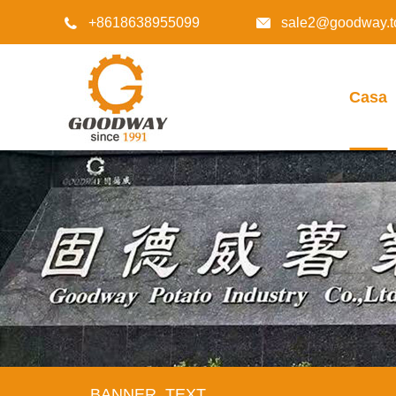
+8618638955099
sale2@goodway.t


Casa
BANNER_TEXT