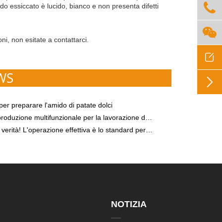

ido essiccato è lucido, bianco e non presenta difetti

ni, non esitate a contattarci.

WS

 per preparare l'amido di patate dolci
oduzione multifunzionale per la lavorazione dell'amido
perazione effettiva è lo standard per testare la qualità delle apparecchiature per la lavorazione dell'amido!
NOTIZIA