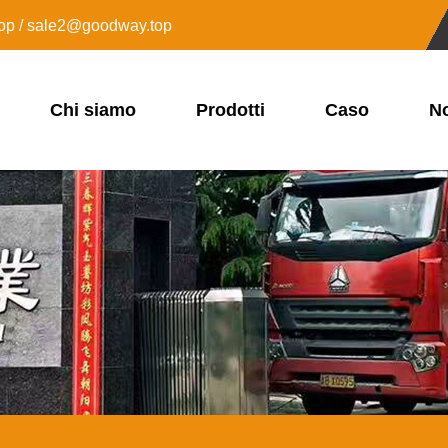
op / sale2@goodway.top
Chi siamo
Prodotti
Caso
No