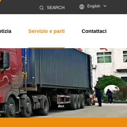

English
SEARCH
tizia
Servizio e parti
Contattaci