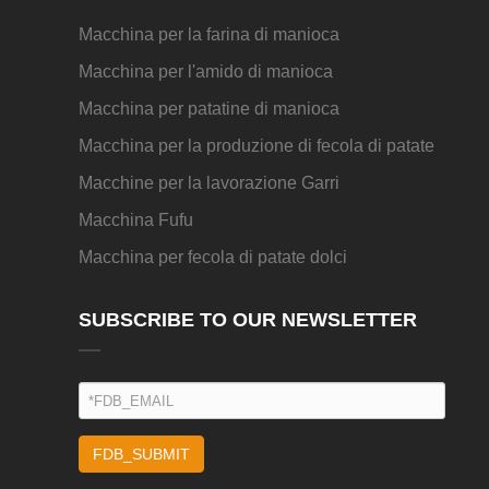
Macchina per la farina di manioca
Macchina per l'amido di manioca
Macchina per patatine di manioca
Macchina per la produzione di fecola di patate
Macchine per la lavorazione Garri
Macchina Fufu
Macchina per fecola di patate dolci
SUBSCRIBE TO OUR NEWSLETTER
FDB_SUBMIT