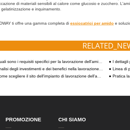
iccazione di materiali sensibili al calore come glucosio e zucchero. L'am
gelatinizzazione e inquinamento.
WAY ti offre una gamma completa di
essiccatrici per amido
e soluzio
RELATED_NE
ali sono i requisiti specifici per la lavorazione dell'amido di patate dolci?
I dettagli
lisi degli investimenti e dei benefici nella lavorazione dell'amido di patate dolci
Linea di pr
me scegliere il sito dell'impianto di lavorazione dell'amido di patate dolci?
Pratica la verità! L'o
PROMOZIONE
CHI SIAMO