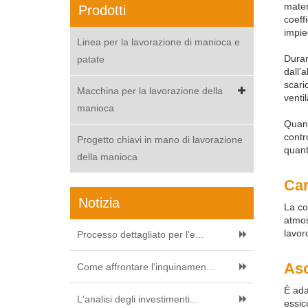
mater
Prodotti
coeff
impie
Linea per la lavorazione di manioca e
Duran
patate
dall'
scari
Macchina per la lavorazione della
ventil
manioca
Quand
contr
Progetto chiavi in mano di lavorazione
quant
della manioca
Car
Notizia
La co
atmos
lavoro
Processo dettagliato per l'e...
Asc
Come affrontare l'inquinamen...
È ada
L'analisi degli investimenti...
essic