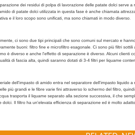
parazione dei residui di polpa di lavorazione delle patate dolci serve a
'amido di patate dolci utilizzata in questa fase è anche chiamata attrezza
ativa e il loro scopo sono unificati, ma sono chiamati in modo diverso.
lmente, ci sono due tipi principali che sono comuni sul mercato e hanno e
vamente buoni: filtro fine e microfiltro esagonale. Ci sono più filtri sotti
mo è diverso e anche l'effetto di separazione è diverso. Alcuni clienti 
qualità di fascia alta, quindi saranno dotati di 3-4 filtri per liquame co
teriale dell'impasto di amido entra nel separatore dell'impasto liquido a r
celle più grandi e le fibre varie fini attraverso lo schermo del filtro, qui
acqua trasporta il liquame separato alla sezione successiva, il che sempl
e dolci. Il filtro ha un'elevata efficienza di separazione ed è molto adatto