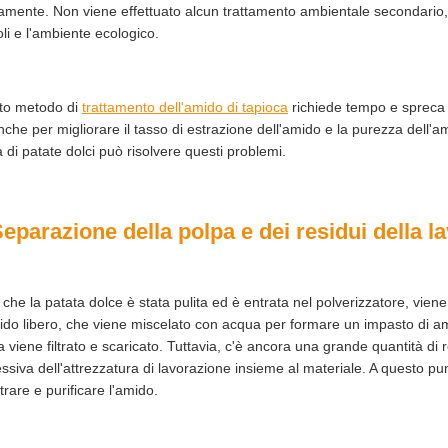
tamente. Non viene effettuato alcun trattamento ambientale secondario, c
oli e l'ambiente ecologico.
to metodo di
trattamento dell'amido di tapioca
richiede tempo e spreca ri
che per migliorare il tasso di estrazione dell'amido e la purezza dell'a
a di patate dolci può risolvere questi problemi.
Separazione della polpa e dei residui della l
che la patata dolce è stata pulita ed è entrata nel polverizzatore, vien
ido libero, che viene miscelato con acqua per formare un impasto di ami
a viene filtrato e scaricato. Tuttavia, c'è ancora una grande quantità di r
ssiva dell'attrezzatura di lavorazione insieme al materiale. A questo pu
ltrare e purificare l'amido.