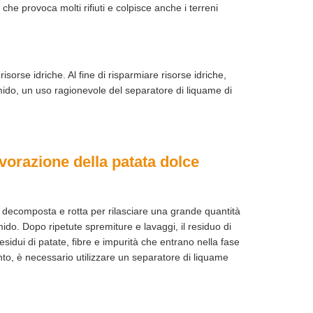
he provoca molti rifiuti e colpisce anche i terreni
sorse idriche. Al fine di risparmiare risorse idriche,
mido, un uso ragionevole del separatore di liquame di
avorazione della patata dolce
e decomposta e rotta per rilasciare una grande quantità
do. Dopo ripetute spremiture e lavaggi, il residuo di
esidui di patate, fibre e impurità che entrano nella fase
nto, è necessario utilizzare un separatore di liquame