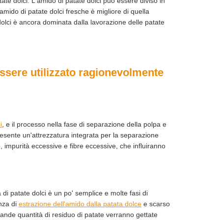
tate dolci. L'amido di patate dolci può essere diviso in
l'amido di patate dolci fresche è migliore di quella
 dolci è ancora dominata dalla lavorazione delle patate
essere utilizzato ragionevolmente
i
, e il processo nella fase di separazione della polpa e
esente un'attrezzatura integrata per la separazione
, impurità eccessive e fibre eccessive, che influiranno
la di patate dolci è un po' semplice e molte fasi di
nza di
estrazione dell'amido dalla patata dolce
e scarso
rande quantità di residuo di patate verranno gettate