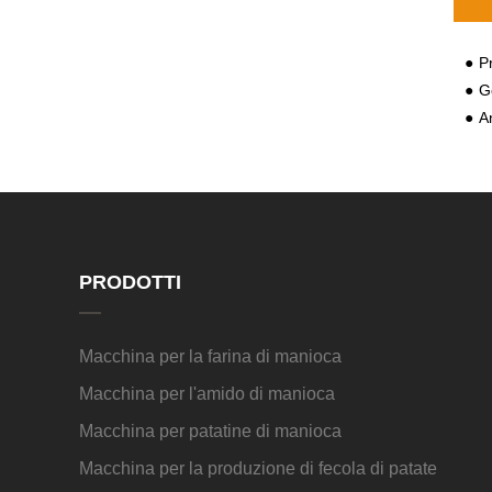
Prati
Goo
An
PRODOTTI
Macchina per la farina di manioca
Macchina per l'amido di manioca
Macchina per patatine di manioca
Macchina per la produzione di fecola di patate