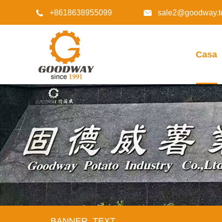
+8618638955099
sale2@goodway.t


Casa
BANNER_TEXT