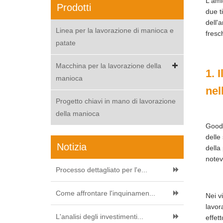
L'ami
Prodotti
due t
dell'
Linea per la lavorazione di manioca e
fresc
patate
Macchina per la lavorazione della
1. 
manioca
nel
Progetto chiavi in mano di lavorazione
della manioca
Goodw
delle
Notizia
della
notev
Processo dettagliato per l'e...
Come affrontare l'inquinamen...
Nei v
lavor
L'analisi degli investimenti...
effet