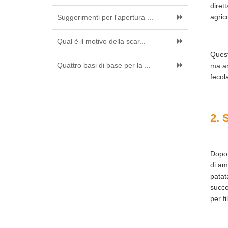
diret
agric
Suggerimenti per l'apertura ...
Qual è il motivo della scar...
Ques
Quattro basi di base per la ...
ma an
fecol
2. 
Dopo 
di am
patat
succe
per fi