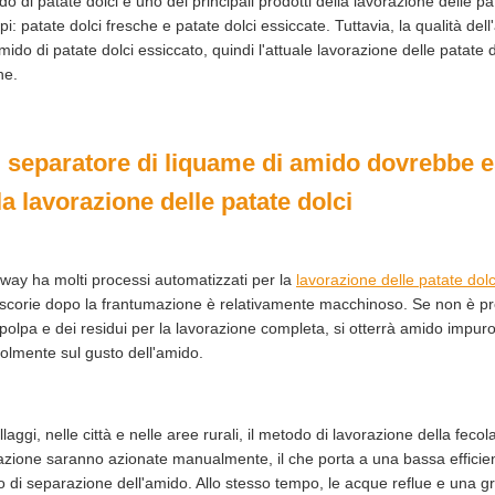
do di patate dolci è uno dei principali prodotti della lavorazione delle pa
ipi: patate dolci fresche e patate dolci essiccate. Tuttavia, la qualità del
amido di patate dolci essiccato, quindi l'attuale lavorazione delle patate
he.
Il separatore di liquame di amido dovrebbe 
la lavorazione delle patate dolci
ay ha molti processi automatizzati per la
lavorazione delle patate dolc
 scorie dopo la frantumazione è relativamente macchinoso. Se non è pr
 polpa e dei residui per la lavorazione completa, si otterrà amido impuro
olmente sul gusto dell'amido.
illaggi, nelle città e nelle aree rurali, il metodo di lavorazione della feco
azione saranno azionate manualmente, il che porta a una bassa efficie
to di separazione dell'amido. Allo stesso tempo, le acque reflue e una g