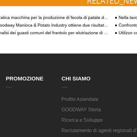
RELATED_NE
ca macchina per la produzione di fecola di patate dolci - L'ottimizzazione degli utenti di lavorazione dell'amido di piccole e medie dimensioni
Nella lavorazione 
dway Manioca & Potato Industry ottiene due risultati scientifici e tecnologici nella provincia di Henan
Confronto dei costi e an
alisi dei guasti comuni del frantoio per elutriazione di troppopieno
Utilizzo 
PROMOZIONE
CHI SIAMO
Profilo Aziendale
GOODWAY Storia
Ricerca e Sviluppo
Reclutamento di agenti regionali 