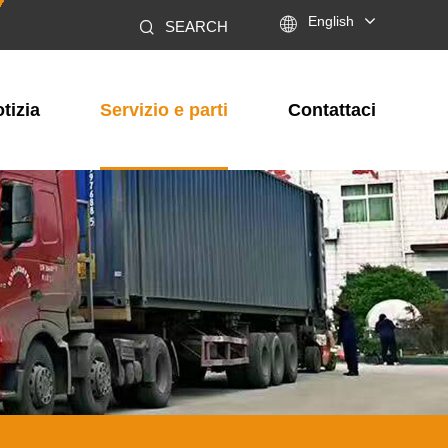

English
SEARCH
tizia
Servizio e parti
Contattaci