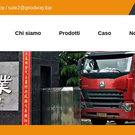
op / sale2@goodway.top
Chi siamo
Prodotti
Caso
No