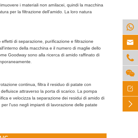
 rimuovere i materiali non amilacei, quindi la macchina
tura per la filtrazione dell'amido. La loro natura


ffetti di separazione, purificazione e filtrazione
li all'interno della macchina e il numero di maglie dello
come Goodway sono alla ricerca di amido raffinato di

ntemporaneamente.

otazione continua, filtra il residuo di patate con

ndi defluisce attraverso la porta di scarico. La pompa
ifica e velocizza la separazione dei residui di amido di

 per l'uso negli impianti di lavorazione delle patate