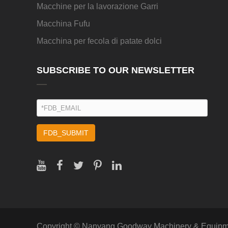
Macchine per la lavorazione Garri
Macchina Fufu
Macchina per fecola di patate dolci
SUBSCRIBE TO OUR NEWSLETTER
FDB_SUBMIT
Copyright ©
Nanyang Goodway Machinery & Equipmen