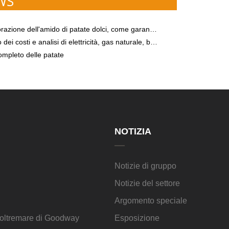
WS
dell'amido di patate dolci, come garantire il corretto funzionamento delle apparecchiature?
alisi di elettricità, gas naturale, biomassa e altre modalità di approvvigionamento energetico nella lavorazione dell'amido
completo delle patate
NOTIZIA
Notizie di gruppo
Notizie del settore
Argomento speciale
d'oltremare di Goodway
Esposizione