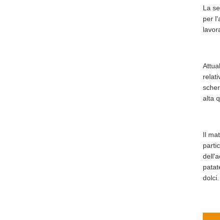
La se
per l
lavor
Attua
relati
scher
alta 
Il ma
parti
dell'
patat
dolci.