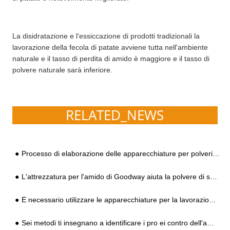
La disidratazione e l'essiccazione di prodotti tradizionali la
lavorazione della fecola di patate avviene tutta nell'ambiente
naturale e il tasso di perdita di amido è maggiore e il tasso di
polvere naturale sarà inferiore.
RELATED_NEWS
Processo di elaborazione delle apparecchiature per polveri Kudzu completamente automatico e spiegazione dettagliata del principio di elaborazione
L'attrezzatura per l'amido di Goodway aiuta la polvere di seta di cristallo di Yushan
È necessario utilizzare le apparecchiature per la lavorazione dell'amido Kudzu?
Sei metodi ti insegnano a identificare i pro ei contro dell'amido di patate dolci