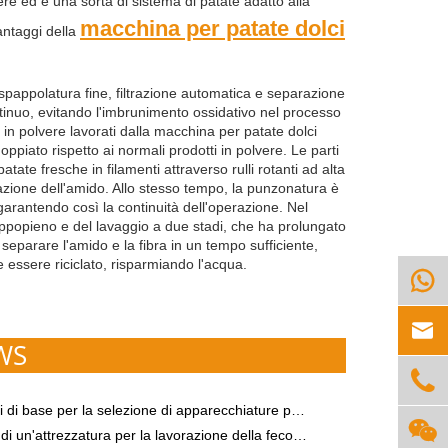
e ed è una sorta di sistema di patate adatto alla
macchina per patate dolci
vantaggi della
spappolatura fine, filtrazione automatica e separazione
ntinuo, evitando l'imbrunimento ossidativo nel processo
 in polvere lavorati dalla macchina per patate dolci
ppiato rispetto ai normali prodotti in polvere. Le parti
patate fresche in filamenti attraverso rulli rotanti ad alta
razione dell'amido. Allo stesso tempo, la punzonatura è
, garantendo così la continuità dell'operazione. Nel
troppopieno e del lavaggio a due stadi, che ha prolungato
separare l'amido e la fibra in un tempo sufficiente,
 essere riciclato, risparmiando l'acqua.


WS

e per la selezione di apparecchiature per la lavorazione dell'amido di patate dolci

rezzatura per la lavorazione della fecola di patate dolci dovrebbe basarsi su questi due punti