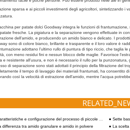
onamento facile e poche persone. Può essere prodotto nelle aie in gener
azione sparsa e ai piccoli investimenti degli agricoltori, sintetizzando i 
zzatura.
cchina per patate dolci Goodway integra le funzioni di frantumazione, 
 patate fresche. La pigiatura e la separazione vengono effettuate in co
trazione dell'amido, e producendo un amido bianco e delicato. I prodotti
ay sono di colore bianco, brillante e trasparente e il loro valore è raddo
ntumazione adottano l'ultimo rullo di puntura di tipo riccio, che taglia le 
ità, con meno residui fini e nessun blocco delle maglie. Favorisce l'est
ata e resistente all'usura, e non è necessario il rullo per la punzonatura
sso di separazione sono stati adottati il principio della filtrazione del 
etamente il tempo di lavaggio dei materiali frantumati, ha consentito di 
orando così la velocità di estrazione dell'amido, mentre l'acqua potrebbe
RELATED_NE
teristiche e configurazione del processo di piccole apparecchiature per la lavorazione dell'amido di patate dolci che possono elaborare 2-3 toni
Sette basi di bas
a differenza tra amido granulare e amido in polvere
La scelta di un'att