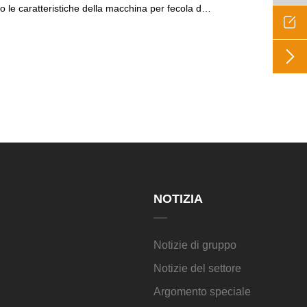
e caratteristiche della macchina per fecola di patate dolci


NOTIZIA
Notizie di gruppo
Notizie del settore
Argomento speciale