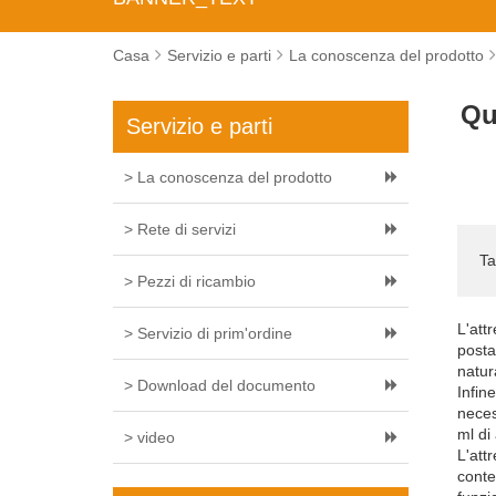
Casa
Servizio e parti
La conoscenza del prodotto
Qu
Servizio e parti
> La conoscenza del prodotto
> Rete di servizi
Ta
> Pezzi di ricambio
L'att
> Servizio di prim'ordine
posta
natur
> Download del documento
Infin
neces
ml di
> video
L'att
conte