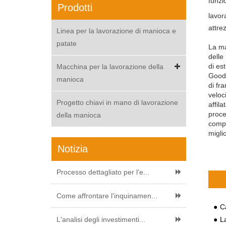
funzi
Prodotti
lavor
attre
Linea per la lavorazione di manioca e
patate
La ma
delle
di es
Macchina per la lavorazione della
Goodw
manioca
di fra
veloc
Progetto chiavi in mano di lavorazione
affil
proce
della manioca
compl
migli
Notizia
Processo dettagliato per l'e...
Come affrontare l'inquinamen...
Carat
L'analisi degli investimenti...
L