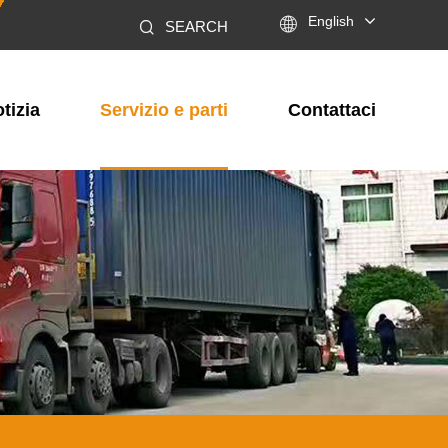

English
SEARCH
tizia
Servizio e parti
Contattaci