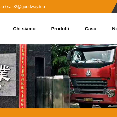
op / sale2@goodway.top
Chi siamo
Prodotti
Caso
No