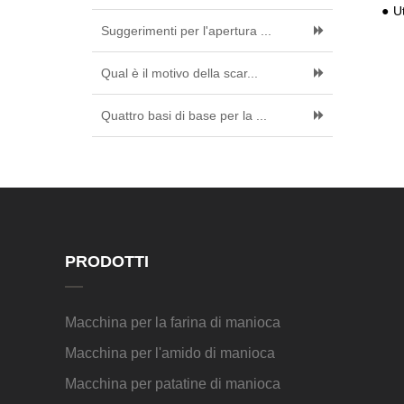
Ut
Suggerimenti per l'apertura ...
Qual è il motivo della scar...
Quattro basi di base per la ...
PRODOTTI
Macchina per la farina di manioca
Macchina per l'amido di manioca
Macchina per patatine di manioca