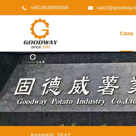
+8618638955099
sale2@goodway.t


Casa
BANNER_TEXT