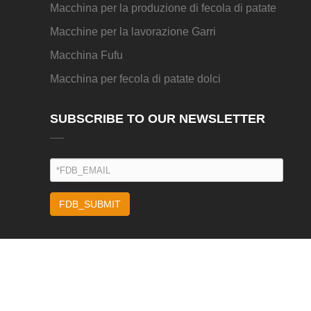
Macchina per la produzione di fecola di patate
Macchine per la lavorazione Garri
Macchina Fufu
Macchina per fecola di patate dolci
SUBSCRIBE TO OUR NEWSLETTER
FDB_SUBMIT