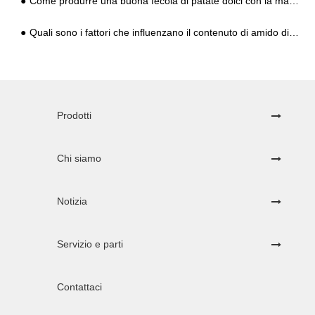
Come produrre una buona fecola di patate dolci con la macchina per la produzione di fecola di patate dolci
Quali sono i fattori che influenzano il contenuto di amido di patate dolci?
Prodotti
Chi siamo
Notizia
Servizio e parti
Contattaci