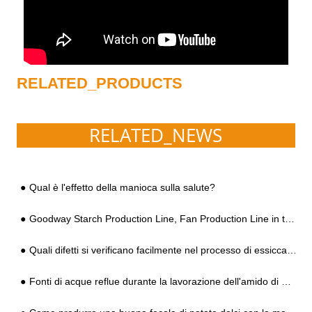
RELATED_PRODUCTS
RELATED_NEWS
Qual è l'effetto della manioca sulla salute?
Goodway Starch Production Line, Fan Production Line in tutto lo Shaanxi
Quali difetti si verificano facilmente nel processo di essiccazione della lavorazione dell'amido di patate dolci? Come risolvere?
Fonti di acque reflue durante la lavorazione dell'amido di manioca e l'analisi della qualità dell'acqua e gli standard di scarico